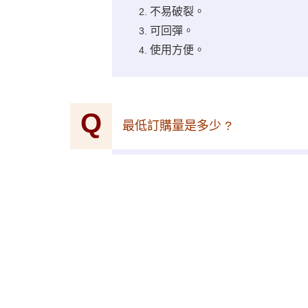
不易破裂。
可回彈。
使用方便。
Q
最低訂購量是多少 ?
積層軟管 :
30、50、100ML 銀底管+黑八角
高壓鋁罐 :
45 x 165mm / 35 x 115mm
Q
積層軟管交貨期需要多久 ?