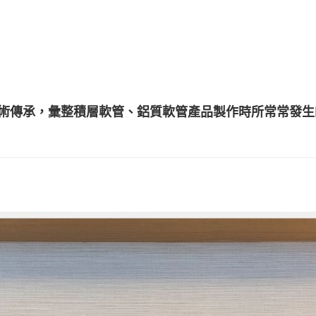
術傳承，彙整積層軟管、鋁質軟管產品製作時所常常發生