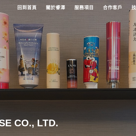
回到首頁
關於睿澤
服務項目
合作客戶
E CO., LTD.
E CO., LTD.
E CO., LTD.