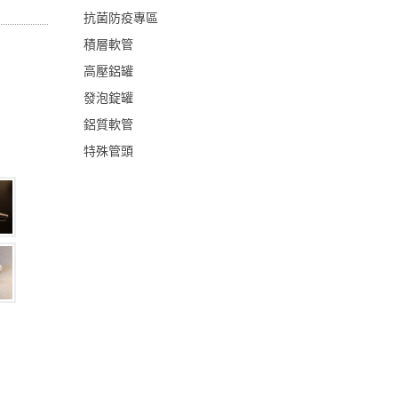
抗菌防疫專區
積層軟管
高壓鋁罐
發泡錠罐
鋁質軟管
特殊管頭